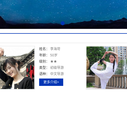
姓名：
李海苛
年龄：
50岁
级别：
★★
类型：
初级导游
语种：
中文导游
更多介绍>