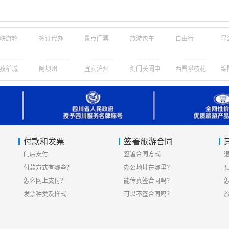
峡游轮
签证代办
景点门票
旅游包车
自由行
导
孜稻城
阿坝州
宜宾泸州
剑门关阆中
西昌攀枝花
绵
付款和发票
签署旅游合同
门店支付
签署合同方式
付款方式有哪些？
办公地址在哪里？
怎么网上支付？
能传真签合同吗？
发票种类及样式
可以不签合同吗？