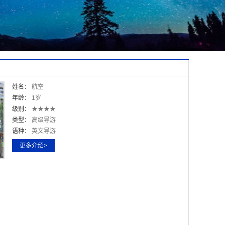
姓名：
航空
年龄：
1岁
级别：
★★★★
类型：
高级导游
语种：
英文导游
更多介绍>