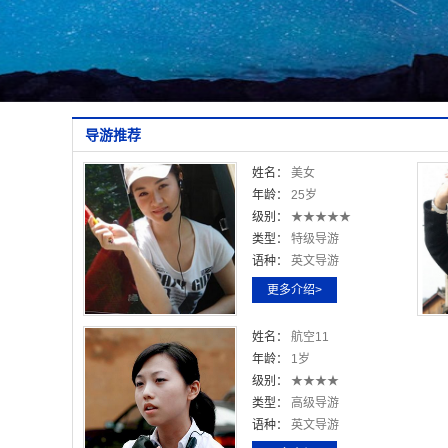
导游推荐
姓名：
美女
年龄：
25岁
级别：
★★★★★
类型：
特级导游
语种：
英文导游
更多介绍>
姓名：
航空11
年龄：
1岁
级别：
★★★★
类型：
高级导游
语种：
英文导游