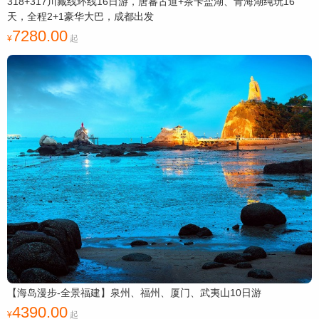
318+317川藏线环线16日游，唐蕃古道+茶卡盐湖、青海湖纯玩16
天，全程2+1豪华大巴，成都出发
7280.00
起
【海岛漫步-全景福建】泉州、福州、厦门、武夷山10日游
4390.00
起