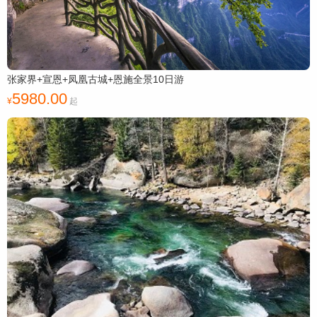
张家界+宣恩+凤凰古城+恩施全景10日游
5980.00
起