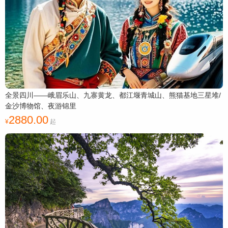
全景四川——峨眉乐山、九寨黄龙、都江堰青城山、熊猫基地三星堆/
金沙博物馆、夜游锦里
2880.00
起