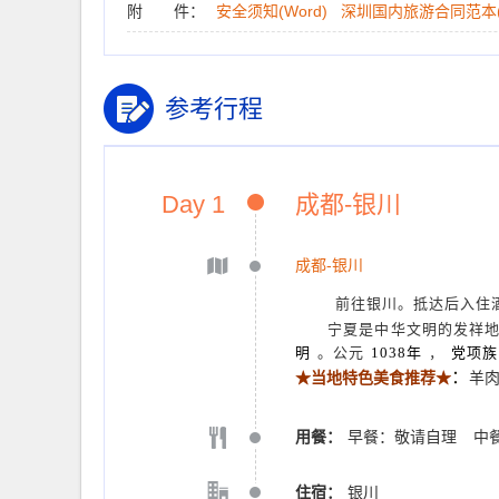
附 件：
安全须知(Word)
深圳国内旅游合同范本(W
参考行程
Day 1
成都-银川
成都-银川
前往银川。抵达后入住
宁夏是中华文明的发祥
明
。公元
1038年
，
党项族
：
★当地特色美食推荐★
羊
用餐：
早餐：敬请自理
中
住宿：
银川