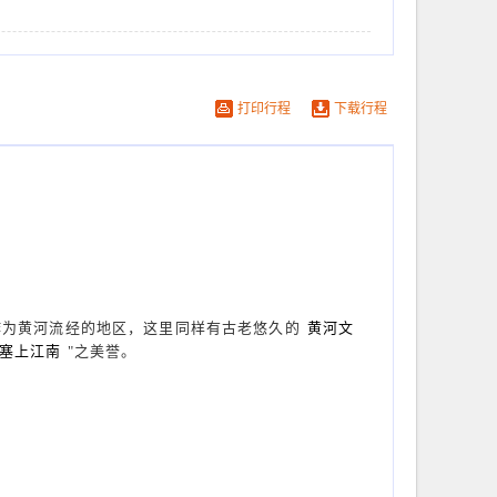
打印行程
下载行程
作为黄河流经的地区，这里同样有古老悠久的
黄河文
塞上江南
"之美誉。