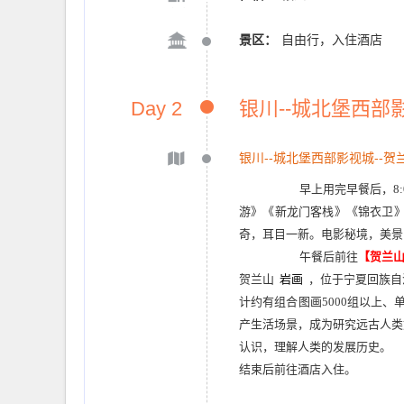
景区：
自由行，入住酒店
Day 2
银川--城北堡西部影
银川--城北堡西部影视城--贺
早上用完早餐后，
8
游》《新龙门客栈》《锦衣卫
奇，耳目一新。电影秘境，美景
午餐后前往
【贺兰
贺兰山
岩画
，位于宁夏回族自
计约有组合图画5000组以上、
产生活场景，成为研究远古人类
认识，理解人类的发展历史。
结束后前往酒店入住。