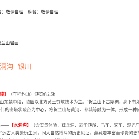
餐：敬请自理
晚餐：敬请自理
贺兰山岩画
水洞沟--银川
川
陵】
（车程约
1h）游览约2.5h
山东麓中段，陵园以北方黄土夯筑技术为主
。
“贺兰山下古冢稠，高下有
宏伟的密塔状陵台为中心，将贺兰山与黄河、都城等融为一体，形成一种
区——
【水洞沟】
（含实景体验、藏兵洞、豪华游船、马车、驼车、观光
了远古人类繁衍生息，同大自然搏斗的历史见证，蕴藏着丰富而珍贵的史