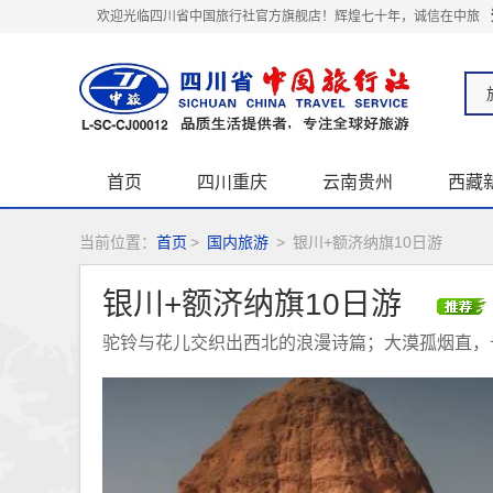
欢迎光临四川省中国旅行社官方旗舰店！辉煌七十年，诚信在中旅
首页
四川重庆
云南贵州
西藏
关于我们
当前位置：
首页
>
国内旅游
>
银川+额济纳旗10日游
银川+额济纳旗10日游
驼铃与花儿交织出西北的浪漫诗篇；大漠孤烟直