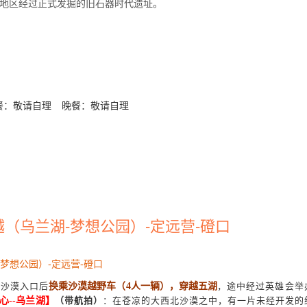
地区经过正式发掘的旧石器时代遗址。
餐：敬请自理
晚餐：敬请自理
越（乌兰湖-梦想公园）-定远营-磴口
-梦想公园）-定远营-磴口
达沙漠入口后
换乘沙漠越野车（
4人一辆），穿越五湖
，途中经过英雄会举
心
--乌兰湖
】
（带航拍）
：在苍凉的大西北沙漠之中，有一片未经开发的