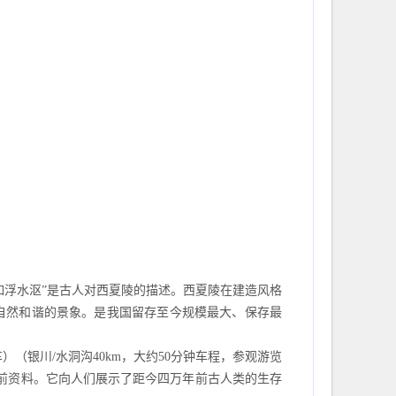
如浮水沤”是古人对西夏陵的描述。西夏陵在建造风格
自然和谐的景象。是我国留存至今规模最大、保存最
车）（银川
/水洞沟40km，大约50分钟车程，参观游览
前资料。它向人们展示了距今四万年前古人类的生存