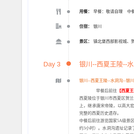
用餐：
早餐：敬请自理
中
住宿：
银川
景区：
镇北堡西部影视城、
Day 3
银川--西夏王陵--
银川--西夏王陵--水洞沟--银
早餐后前往
【西夏王
西夏陵位于银川市西夏区贺兰
上，继承唐宋帝陵，以高大
完整的西夏历史遗存。
中餐后前往游览国家
5A级景
约3小时）。水洞沟遗址记录