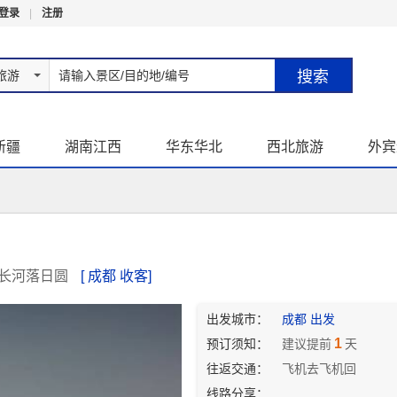
登录
|
注册
旅游
新疆
湖南江西
华东华北
西北旅游
外宾
，长河落日圆
[ 成都 收客]
出发城市：
成都 出发
1
预订须知：
建议提前
天
往返交通：
飞机去飞机回
线路分享：