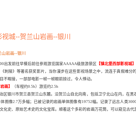
视城--贺兰山岩画--银川
兰山岩画--银川
:00出发
前往
早餐后
前往参观
游览国家
AAAAA级旅游景区
【镇北堡西部影视城】
》《刺陵》等著名获奖影片，当你漫步在这些影视场景之中，流连于真假难分
目不暇接，一部部电影一帧一帧眼前掠过，令人悸动。
山岩画】
（车程约
0.5h）游览约2.5h
治区银川市贺兰县贺兰山东麓。沿贺兰山自北向南，包括卫宁北山在内，在黑
单体图像2.7万多幅；已被记录的岩画单体图像有19752幅。记录了远古人类300
文化史、原始艺术史的文化宝库。顺着这个多彩的岩画万花筒，可以窥见古代