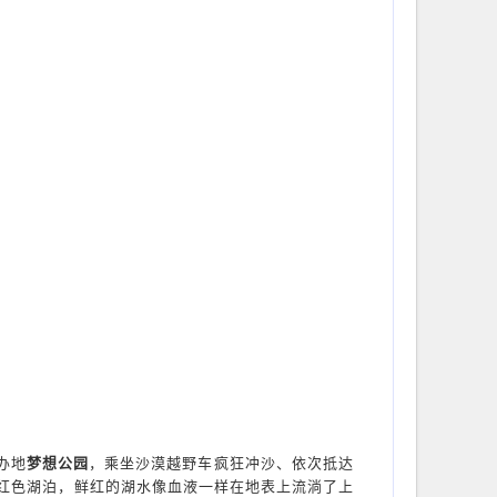
办地
梦想公园
，乘坐沙漠越野车疯狂冲沙、依次抵达
红色湖泊，鲜红的湖水像血液一样在地表上流淌了上