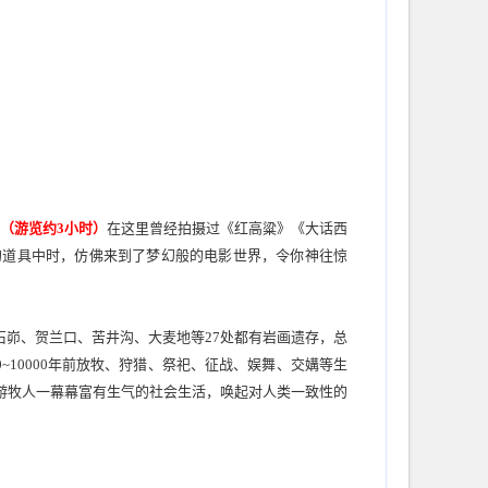
（游览约
3小时）
在
这里曾经拍摄过《红高粱》《大话西
的道具中时，仿佛来到了梦幻般的电影世界，令你神往惊
石峁、贺兰口、苦井沟、大麦地等
27处都有岩画遗存，总
0~10000年前放牧、狩猎、祭祀、征战、娱舞、交媾等生
游牧人一幕幕富有生气的社会生活，唤起对人类一致性的