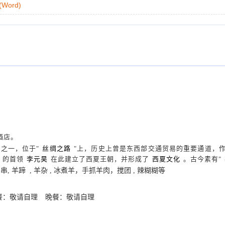
ord)
酒店。
地之一，位于
"
丝绸之路
"上，历史上曾是东西部交通贸易的重要通道，
的首领
李元昊
在此建立了西夏王朝，并形成了
西夏文化
。古今素有
"
肉串
, 羊蹄 , 羊杂 , 冰煮羊，手抓羊肉，搅团 , 辣糊糊等
餐：敬请自理
晚餐：敬请自理