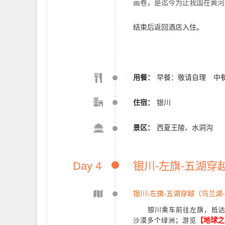
画卷，是迄今为止我国在黄河
结束后返回酒店入住。
用餐：
早餐：敬请自理
中
住宿：
银川
景区：
西夏王陵、水洞沟
Day 4
银川-左旗-五湖穿
银川-左旗-五湖穿越（乌兰湖
银川乘车前往
左旗，抵
沙漠多个绿洲；游览
【
地球之