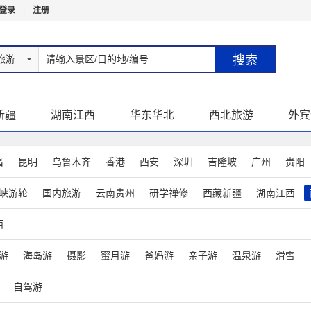
登录
|
注册
旅游
新疆
湖南江西
华东华北
西北旅游
外宾
昌
昆明
乌鲁木齐
香港
西安
深圳
吉隆坡
广州
贵阳
峡游轮
国内旅游
云南贵州
研学禅修
西藏新疆
湖南江西
西
游
海岛游
摄影
蜜月游
爸妈游
亲子游
温泉游
滑雪
自驾游