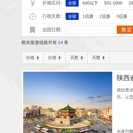
价格区间：
全部
500以下
501-1000
1
行程天数：
全部
1日游
2日游
3日游
出团日期：
确 定
相关旅游线路共有
14
条
价格
价格
天数
天数
缤纷景
尽，让
出发日