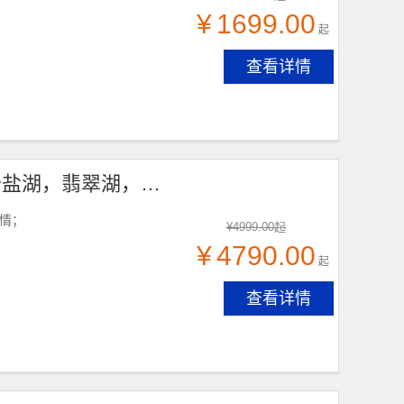
¥
1699.00
起
查看详情
首席·青甘8日游，13人团，兰州出发，青海湖，茶卡盐湖，翡翠湖，张掖，西宁-塔尔寺，祁连大草原，七彩丹霞，嘉峪关关城，海市蜃楼-无界，大地之子，大柴旦，鸣沙山·月牙泉，敦煌，莫高窟，沙洲夜市，
风情；
¥
4999.00
起
¥
4790.00
起
查看详情