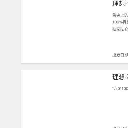
舌尖上的
100%
独家贴心
出发日
“六0”1