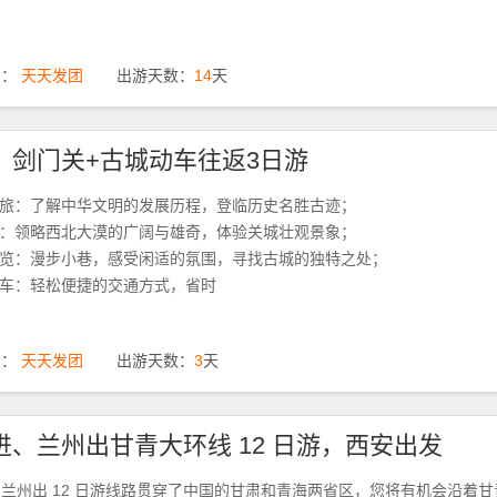
期：
天天发团
出游天数：
14
天
、剑门关+古城动车往返3日游
之旅：了解中华文明的发展历程，登临历史名胜古迹；
关：领略西北大漠的广阔与雄奇，体验关城壮观景象；
游览：漫步小巷，感受闲适的氛围，寻找古城的独特之处；
动车：轻松便捷的交通方式，省时
期：
天天发团
出游天数：
3
天
进、兰州出甘青大环线 12 日游，西安出发
兰州出 12 日游线路贯穿了中国的甘肃和青海两省区，您将有机会沿着