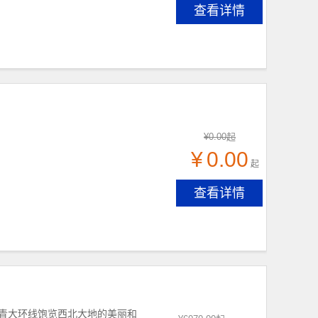
查看详情
¥
0.00
起
¥
0.00
起
查看详情
甘青大环线饱览西北大地的美丽和