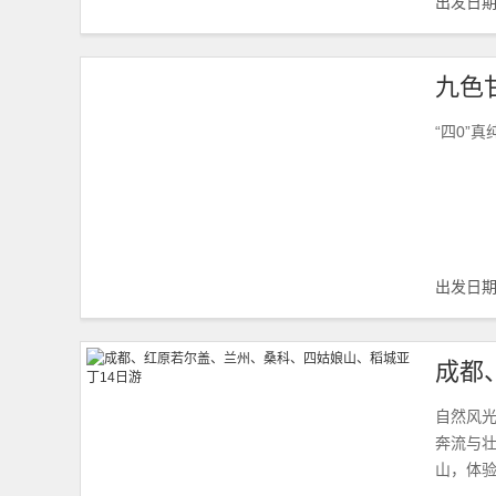
出发日
“四0”真
出发日
成都
自然风
奔流与
山，体