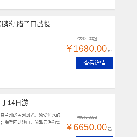
九色甘南6天5晚，(天水出发)，29人团，天水,宕昌官鹅沟,腊子口战役纪念碑,迭部县,拉卜楞寺,花湖,郎木寺,扎尕那,若尔盖
¥
2200.00
起
¥
1680.00
起
查看详情
丁14日游
欣赏兰州的黄河风光，感受河水的
¥
8645.00
起
适；攀登四姑娘山，俯瞰云海和雪
¥
6650.00
起