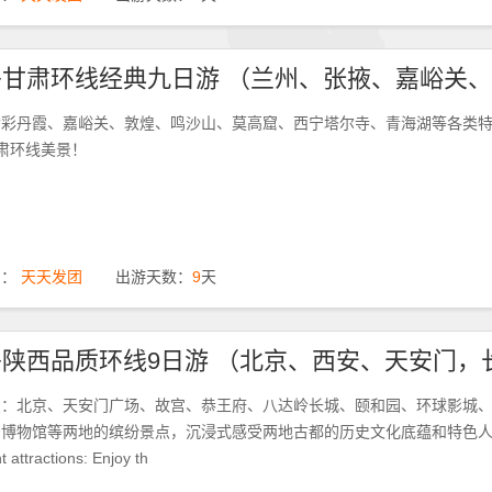
七彩丹霞、嘉峪关、敦煌、鸣沙山、莫高窟、西宁塔尔寺、青海湖等各类
肃环线美景！
期：
天天发团
出游天数：
9
天
点：北京、天安门广场、故宫、恭王府、八达岭长城、颐和园、环球影城
安博物馆等两地的缤纷景点，沉浸式感受两地古都的历史文化底蕴和特色
 attractions: Enjoy th