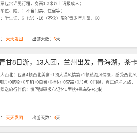
票包含详见行程，身高1.2米以上请报成人；
含车位、险、；不含门票、住宿等；
：学生证，6（含）-18（不含）周岁青少年儿童，60
期：
天天发团
出游天数：
6
天
大西北：包含4顿西北美食+1顿大漠风情宴+1顿盐湖风情餐，感受西北
真纯玩+0购物+0车销+0自费+0擦边+0套路+0加点+0门槛，真正纯净之旅；
赠送旅行伴侣：慢回弹磁吸布记忆U型枕+晕车贴+定制
期：
天天发团
出游天数：
8
天