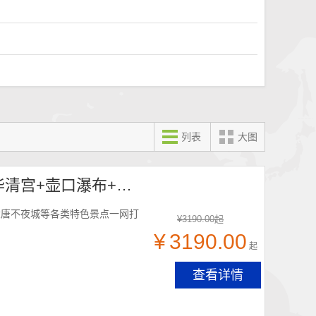
列表
大图
陕西省经典环线7日游 （西安+延安+咸阳+兵马俑+华清宫+壶口瀑布+大唐不夜城）
大唐不夜城等各类特色景点一网打
¥
3190.00
起
¥
3190.00
起
查看详情