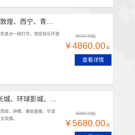
青海+甘肃环线经典九日游 （兰州、张掖、嘉峪关、敦煌、西宁、青海湖、茶卡）
特色景点一网打尽，带您快乐环游
¥
6320.00
起
¥
4860.00
起
查看详情
北京+陕西品质环线9日游 （北京、西安、天安门，长城、环球影城、兵马俑、华清宫）
、西安、钟楼、秦始皇陵、华清
¥
5680.00
起
人文风情。
¥
5680.00
起