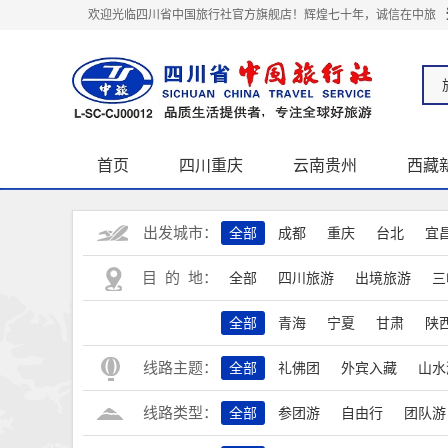
欢迎光临四川省中国旅行社官方旗舰店！辉煌七十年，诚信在中旅
首页
四川重庆
云南贵州
西藏
关于我们
出发城市：
全部
成都
重庆
台北
宜
目 的 地：
全部
四川旅游
出境旅游
三
全部
青海
宁夏
甘肃
陕
线路主题：
全部
礼佛团
外宾入藏
山水
线路类型：
全部
参团游
自由行
团队游