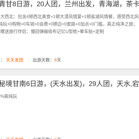
大西北：包含4顿西北美食+1顿大漠风情宴+1顿盐湖风情餐，感受西北
真纯玩+0购物+0车销+0自费+0擦边+0套路+0加点+0门槛，真正纯净之旅；
赠送旅行伴侣：慢回弹磁吸布记忆U型枕+晕车贴+定制
期：
天天发团
出游天数：
8
天
00%真纯玩