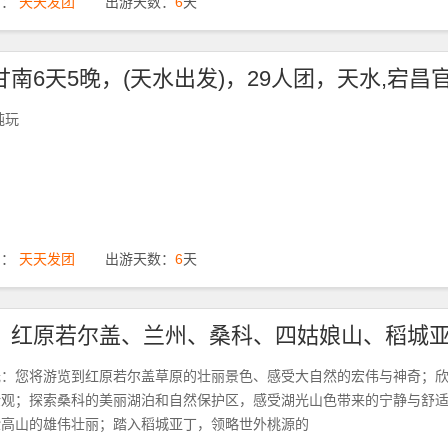
期：
天天发团
出游天数：
6
天
纯玩
期：
天天发团
出游天数：
6
天
、红原若尔盖、兰州、桑科、四姑娘山、稻城亚
光：您将游览到红原若尔盖草原的壮丽景色、感受大自然的宏伟与神奇；
壮观；探索桑科的美丽湖泊和自然保护区，感受湖光山色带来的宁静与舒
验高山的雄伟壮丽；踏入稻城亚丁，领略世外桃源的