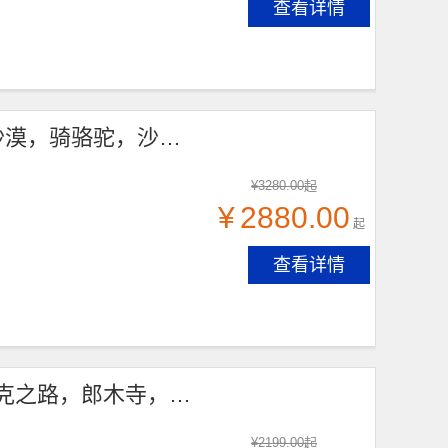
查看详情
【璀璨星空轻奢露营】5天4晚，银川集合，腾格里沙漠，骑骆驼，沙漠观星，沙漠轻徒步，通湖草原，沙坡头景区，贺兰山岩画，镇北堡影城，怀远夜市
¥
3280.00
起
¥
2880.00
起
查看详情
穿越洛克之路6日游，兰州出发，米拉日巴佛阁，洛克之路，郎木寺，甘加秘境，拉卜楞寺，郭莽湿地，扎尕那，花湖，九曲黄河第一湾，若尔盖
¥
2199.00
起