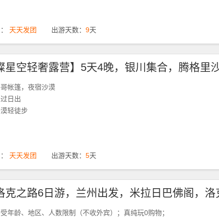
期：
天天发团
出游天数：
9
天
洛哥帐篷，夜宿沙漠
看过日出
沙漠轻徒步
期：
天天发团
出游天数：
5
天
不受年龄、地区、人数限制（不收外宾）；真纯玩0购物；