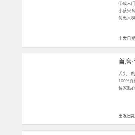
②成人门
小孩只
优惠人群
出发日
舌尖上的
100%
独家贴心
出发日