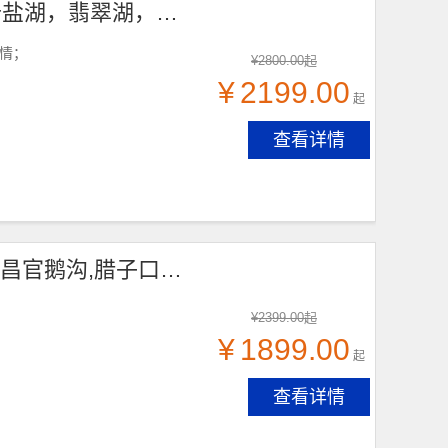
理想·青甘8日游，20人团，兰州出发，青海湖，茶卡盐湖，翡翠湖，张掖，西宁-塔尔寺，祁连大草原，七彩丹霞，嘉峪关关城，海市蜃楼-无界，大地之子，大柴旦，鸣沙山·月牙泉，敦煌，莫高窟，沙洲夜市，
风情；
¥
2800.00
起
¥
2199.00
起
查看详情
理想·秘境甘南6日游，(天水出发)，29人团，天水,宕昌官鹅沟,腊子口战役纪念碑,迭部县,拉卜楞寺,花湖,郎木寺,扎尕那,若尔盖
¥
2399.00
起
¥
1899.00
起
查看详情