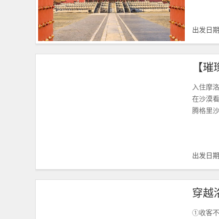
出发日
入住摩
在沙漠
腾格里
出发日
①收客