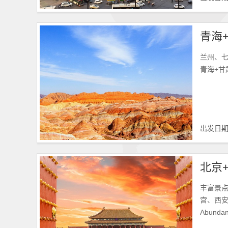
兰州、
青海+甘
出发日
丰富景
宫、西
Abundant