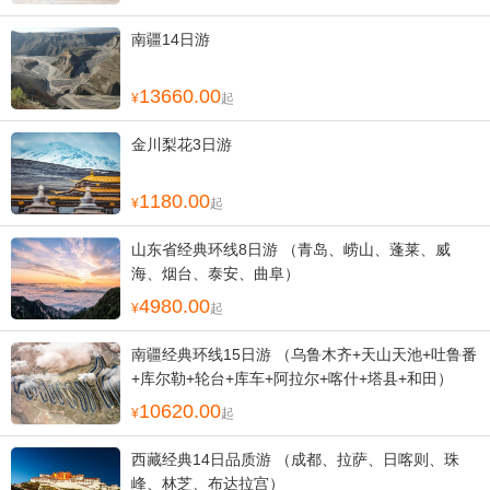
南疆14日游
13660.00
起
金川梨花3日游
1180.00
起
山东省经典环线8日游 （青岛、崂山、蓬莱、威
海、烟台、泰安、曲阜）
4980.00
起
南疆经典环线15日游 （乌鲁木齐+天山天池+吐鲁番
+库尔勒+轮台+库车+阿拉尔+喀什+塔县+和田）
10620.00
起
西藏经典14日品质游 （成都、拉萨、日喀则、珠
峰、林芝、布达拉宫）