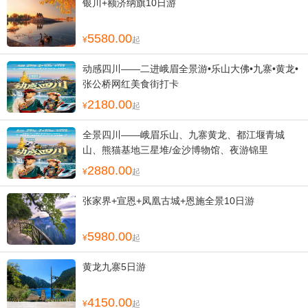
银川+额济纳旗10日游
5580.00
起
动感四川——二进峨眉全景游•乐山大佛•九寨•黄龙•
张公桥网红美食街打卡
2180.00
起
全景四川——峨眉乐山、九寨黄龙、都江堰青城
山、熊猫基地三星堆/金沙博物馆、夜游锦里
2880.00
起
张家界+宣恩+凤凰古城+恩施全景10日游
5980.00
起
黄龙九寨5日游
4150.00
起