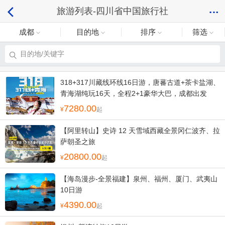
旅游列表-四川省中国旅行社
成都
目的地
排序
筛选
目的地/关键字
318+317川藏线环线16日游，唐蕃古道+茶卡盐湖、
青海湖纯玩16天，全程2+1豪华大巴，成都出发
7280.00
起
【阿里转山】史诗 12 天雪域西藏全景冈仁波齐、拉
萨朝圣之旅
20800.00
起
【海岛漫步-全景福建】泉州、福州、厦门、武夷山
10日游
4390.00
起