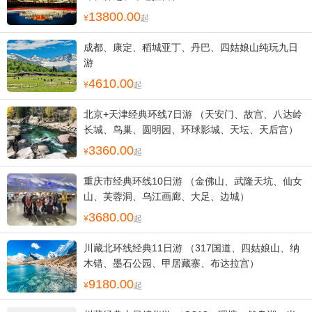
13800.00
起
成都、康定、稻城亚丁、丹巴、四姑娘山纯玩九日
游
4610.00
起
北京+天津经典环线7日游 （天安门、故宫、八达岭
长城、鸟巢、圆明园、环球影城、天坛、天后宫）
3360.00
起
重庆市经典环线10日游 （金佛山、武隆天坑、仙女
山、芙蓉洞、乌江画廊、大足、边城）
3680.00
起
川藏北环线经典11日游 （317国道、四姑娘山、纳
木错、墨石公园、甲居藏寨、布达拉宫）
9180.00
起