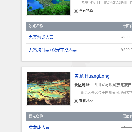
九寨沟位于四川省西北部岷山山脉
查看地图
景点名称
票面
九寨沟成人票
¥200.
九寨沟门票+观光车成人票
¥290.
黄龙 HuangLong
景区地址：
四川省阿坝藏族羌族自
黄龙风景区位于四川省阿坝藏族羌
查看地图
景点名称
票面
黄龙成人票
¥170.