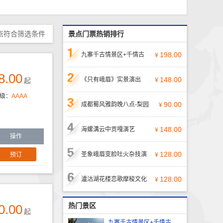
点符合筛选条件
景点门票热销排行
198.00
九寨千古情景区+千情古
¥
8.00
&nbsp; &nbsp; &nbsp; &nbsp;
148.00
晚会
《只有峨眉》实景演出
起
¥
&nbs
级：
AAAA
峨眉山（Mount Emei）——山头
90.00
票，100%出票
成都蜀风雅韵晚八点-梨园
¥
位于中国四川省乐山市峨眉山
&nbsp; &nbsp; &nbsp;【蜀风雅
148.00
授权有保障
海螺溝云中贡嘎演艺
¥
韵】，位于古琴台
操作
&nbsp; &nbsp;海螺沟——海螺沟
128.00
圣象峨眉变脸吐火杂技演
¥
景区位于青藏高原东南缘
峨眉山（Mount Emei）——山头
128.00
出，100%出票
瀘沽湖花楼恋歌摩梭文化
¥
位于中国四川省乐山市峨眉山
&nbsp; &nbsp; &nbsp; &nbsp;花
大型文艺晚会
热门景区
0.00
楼恋歌―
起
九寨千古情景区+千情古晚会