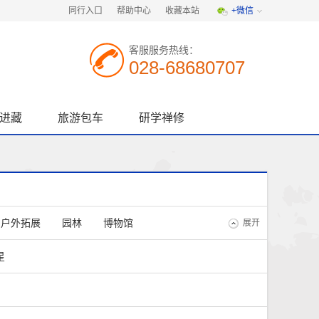
同行入口
帮助中心
收藏本站
+微信
客服服务热线：
028-68680707
进藏
旅游包车
研学禅修
户外拓展
园林
博物馆
展开
川剧变脸
古镇古街
星