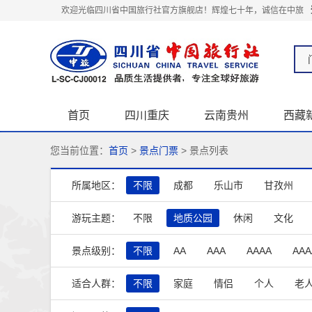
欢迎光临四川省中国旅行社官方旗舰店！辉煌七十年，诚信在中旅
首页
四川重庆
云南贵州
西藏
关于我们
您当前位置：
首页
>
景点门票
> 景点列表
所属地区：
不限
成都
乐山市
甘孜州
游玩主题：
不限
地质公园
休闲
文化
家庭亲子
森林公园
海滨海岛
景点级别：
不限
AA
AAA
AAAA
AAA
适合人群：
不限
家庭
情侣
个人
老