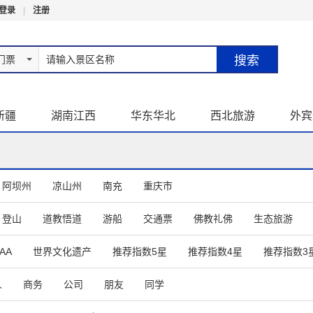
登录
|
注册
门票
新疆
湖南江西
华东华北
西北旅游
外宾
阿坝州
凉山州
南充
重庆市
登山
道教悟道
游船
交通票
佛教礼佛
生态旅游
主题乐园
文物古迹
滑雪
晚会演出
温泉
世界遗产
AA
世界文化遗产
推荐指数5星
推荐指数4星
推荐指数3
人
商务
公司
朋友
同学