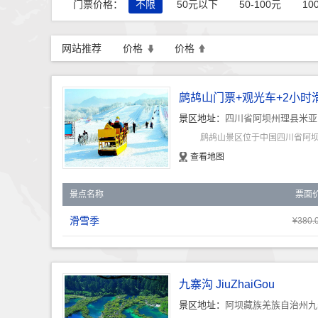
门票价格：
不限
50元以下
50-100元
10
网站推荐
价格
价格
鹧鸪山门票+观光车+2小时
景区地址：
四川省阿坝州理县米亚
查看地图
景点名称
票面
滑雪季
¥380.
九寨沟 JiuZhaiGou
景区地址：
阿坝藏族羌族自治州九