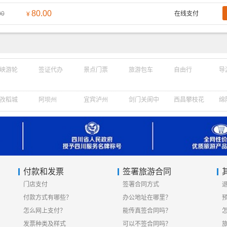
80.00
00
在线支付
¥
峡游轮
签证代办
景点门票
旅游包车
自由行
导
孜稻城
阿坝州
宜宾泸州
剑门关阆中
西昌攀枝花
绵
付款和发票
签署旅游合同
门店支付
签署合同方式
付款方式有哪些？
办公地址在哪里？
怎么网上支付？
能传真签合同吗？
发票种类及样式
可以不签合同吗？