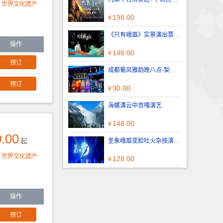
：
世界文化遗产
198.00
¥
《只有峨眉》实景演出票，100%出票
操作
148.00
¥
成都蜀风雅韵晚八点-梨园授权有保障
90.00
¥
海螺溝云中贡嘎演艺
148.00
¥
.00
起
圣象峨眉变脸吐火杂技演出，100%出票
：
世界文化遗产
128.00
¥
操作