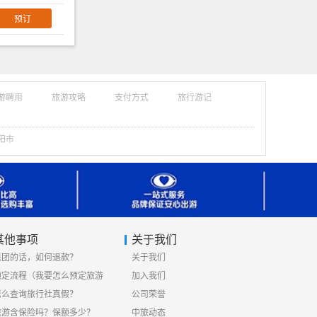
游聘用
旅游攻略
支付方式
旅行游记
阳市
其他事项
关于我们
退团的话，如何退款？
关于我们
预定流程（我要怎么预定旅游
加入我们
线路）
怎么查询旅行社真假？
公司荣誉
旅游含保险吗？保额多少？
中旅动态