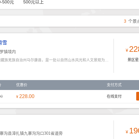
0-500元
500元以上
3
个景
滑雪
22
¥
罗镇境内
景区星
鹧鸪山景区位于中国四川省阿坝藏族羌族自治州马尔康县，是一处以自然山水风光和人文景观为主题的旅游胜地。以
价
优惠价
支付方式
228.00
00
在线支付
¥
19
¥
寨沟县漳扎镇九寨沟沟口301省道旁