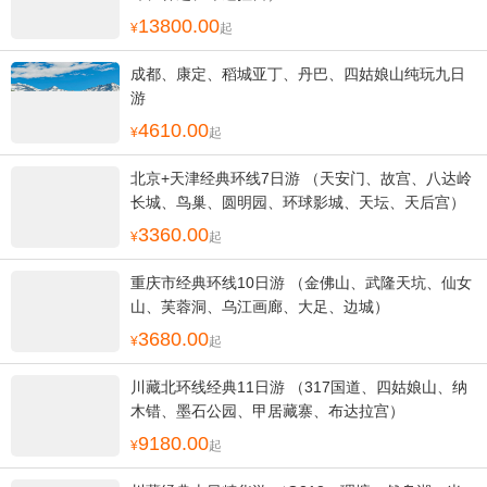
13800.00
起
成都、康定、稻城亚丁、丹巴、四姑娘山纯玩九日
游
4610.00
起
北京+天津经典环线7日游 （天安门、故宫、八达岭
长城、鸟巢、圆明园、环球影城、天坛、天后宫）
3360.00
起
重庆市经典环线10日游 （金佛山、武隆天坑、仙女
山、芙蓉洞、乌江画廊、大足、边城）
3680.00
起
川藏北环线经典11日游 （317国道、四姑娘山、纳
木错、墨石公园、甲居藏寨、布达拉宫）
9180.00
起