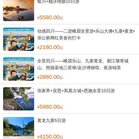
银川+额济纳旗10日游
5580.00
起
动感四川——二进峨眉全景游•乐山大佛•九寨•黄龙•
张公桥网红美食街打卡
2180.00
起
全景四川——峨眉乐山、九寨黄龙、都江堰青城
山、熊猫基地三星堆/金沙博物馆、夜游锦里
2880.00
起
张家界+宣恩+凤凰古城+恩施全景10日游
5980.00
起
黄龙九寨5日游
4150.00
起