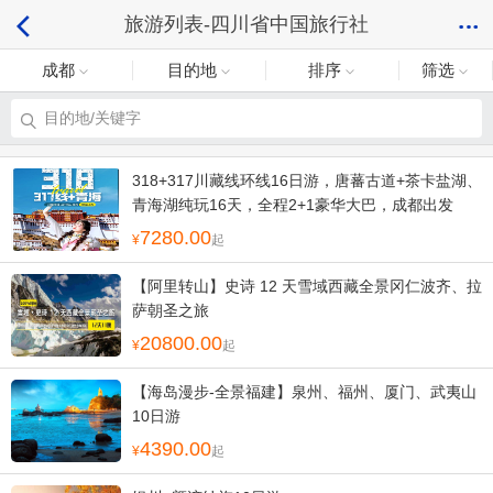
旅游列表-四川省中国旅行社
成都
目的地
排序
筛选
目的地/关键字
318+317川藏线环线16日游，唐蕃古道+茶卡盐湖、
青海湖纯玩16天，全程2+1豪华大巴，成都出发
7280.00
起
【阿里转山】史诗 12 天雪域西藏全景冈仁波齐、拉
萨朝圣之旅
20800.00
起
【海岛漫步-全景福建】泉州、福州、厦门、武夷山
10日游
4390.00
起