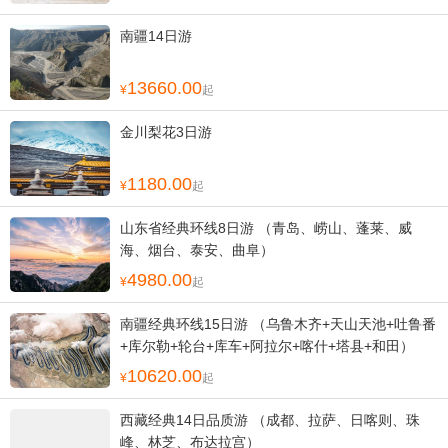
南疆14日游
13660.00
起
金川梨花3日游
1180.00
起
山东省经典环线8日游 （青岛、崂山、蓬莱、威
海、烟台、泰安、曲阜）
4980.00
起
南疆经典环线15日游 （乌鲁木齐+天山天池+吐鲁番
+库尔勒+轮台+库车+阿拉尔+喀什+塔县+和田）
10620.00
起
西藏经典14日品质游 （成都、拉萨、日喀则、珠
峰、林芝、布达拉宫）