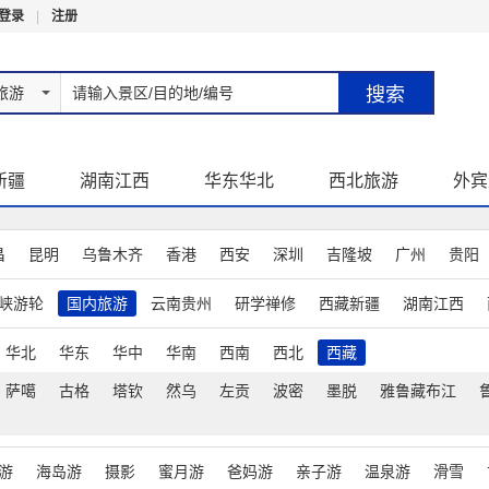
登录
|
注册
旅游
新疆
湖南江西
华东华北
西北旅游
外宾
昌
昆明
乌鲁木齐
香港
西安
深圳
吉隆坡
广州
贵阳
峡游轮
国内旅游
云南贵州
研学禅修
西藏新疆
湖南江西
华北
华东
华中
华南
西南
西北
西藏
萨噶
古格
塔钦
然乌
左贡
波密
墨脱
雅鲁藏布江
游
海岛游
摄影
蜜月游
爸妈游
亲子游
温泉游
滑雪