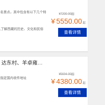
著名景点，其中包含有以下几个特
¥
7200.00
起
¥
5550.00
起
入了解西藏的历史、文化和民俗
查看详情
【拉萨+羊卓雍错5天】布达拉宫、大昭寺、色拉寺、达东村、羊卓雍错|，拉萨接团！
¥
5694.00
起
到指定国内收件地址
¥
4380.00
起
查看详情