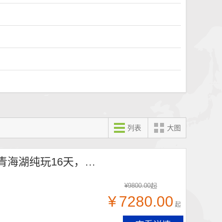
列表
大图
318+317川藏线环线16日游，唐蕃古道+茶卡盐湖、青海湖纯玩16天，全程2+1豪华大巴，成都出发
¥
9800.00
起
¥
7280.00
起