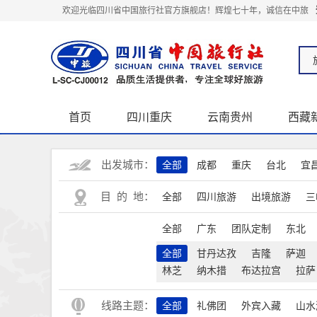
欢迎光临四川省中国旅行社官方旗舰店！辉煌七十年，诚信在中旅
首页
四川重庆
云南贵州
西藏
关于我们
出发城市：
全部
成都
重庆
台北
宜
目 的 地：
全部
四川旅游
出境旅游
三
全部
广东
团队定制
东北
全部
甘丹达孜
吉隆
萨迦
林芝
纳木措
布达拉宫
拉萨
线路主题：
全部
礼佛团
外宾入藏
山水