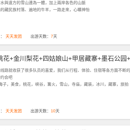
湖水與遠方的雪山連為一體，加上兩岸各色的山脈
色的藏民族村落、遍地的牛羊，一路走來，心曠神怡
期：
天天发团
出游天数：
7
天
花线路就收获了很多队员的喜爱，我们从行程、体验、住宿等各方面不断
天约会吧
，海子，美食，桃花，峡谷，篝火，雪山，寺庙，藏装，冰川，藏寨，旅拍
期：
天天发团
出游天数：
10
天