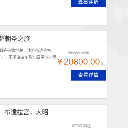
查看详情
拉萨朝圣之旅
高原等极致地貌，途经布达拉宫、
¥
23900.00
起
藏）、正规旅游车及准四星涉外酒
¥
20800.00
起
查看详情
【勇闖珠峰】拉薩羊湖日喀則珠峰7日遊，拉萨集合，布達拉宮，大昭寺，八廓街，羊湖，卡若拉冰川，日喀則，加烏拉山口，絨布寺，珠穆朗瑪峰，扎什倫布寺
¥
7900.00
起