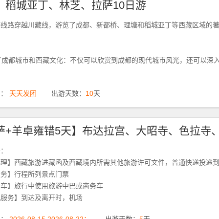
、稻城亚丁、林芝、拉萨10日游
游线路穿越川藏线，游览了成都、新都桥、理塘和稻城亚丁等西藏区域的
合了成都城市和西藏文化：不仅可以欣赏到成都的现代城市风光，还可以深
期：
天天发团
出游天数：
10
天
务：
办理】西藏旅游进藏函及西藏境内所需其他旅游许可文件，普通快递投递
服务】行程所列景点门票
用车】旅行中使用旅游中巴或商务车
机服务】到达及离开时，机场