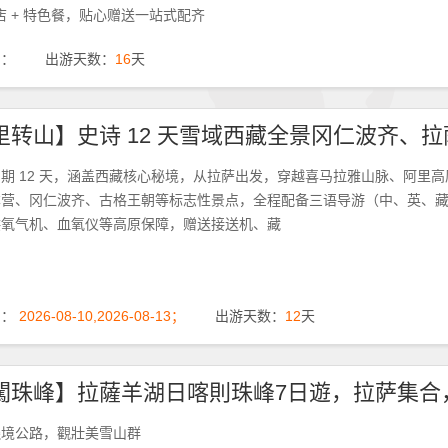
酒店 + 特色餐，贴心赠送一站式配齐
期：
出游天数：
16
天
里转山】史诗 12 天雪域西藏全景冈仁波齐、
期 12 天，涵盖西藏核心秘境，从拉萨出发，穿越喜马拉雅山脉、阿里
本营、冈仁波齐、古格王朝等标志性景点，全程配备三语导游（中、英、
供氧气机、血氧仪等高原保障，赠送接送机、藏
期：
2026-08-10,2026-08-13；
出游天数：
12
天
邊境公路，觀壯美雪山群