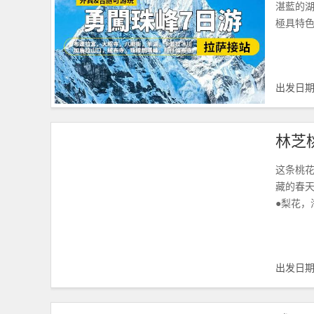
湛藍的
極具特
出发日
这条桃
藏的春
●梨花
出发日