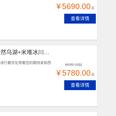
¥
5690.00
起
查看详情
林芝桃花+金川梨花+四姑娘山+甲居藏寨+墨石公园+然乌湖+米堆冰川+雅鲁藏布大峡谷10日游，成都出发！
的进行着优化带着您的期待来和西
¥
6980.00
起
¥
5780.00
起
查看详情