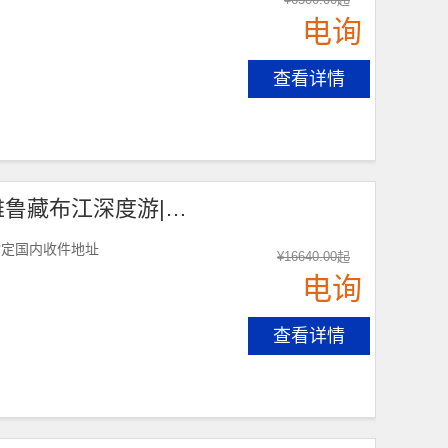
电询
查看详情
【西藏朝圣之旅15天】拉萨、日喀则、塔钦徒步、雅鲁藏布江深度游|各地接团，成都出发！
指定国内收件地址
¥
16640.00
起
电询
查看详情