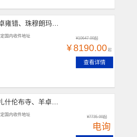
【拉萨+珠峰·+纳木错10天】布达拉宫、大昭寺、羊卓雍错、珠穆朗玛、纳木错、当雄草原|各地接团，成都出发！
指定国内收件地址
¥
10647.00
起
¥
8190.00
起
查看详情
【从拉萨到珠峰8天】布达拉宫、大昭寺、色拉寺、扎什伦布寺、羊卓雍错、珠穆朗玛峰|各地接团，成都出发！
指定国内收件地址
¥
7735.00
起
电询