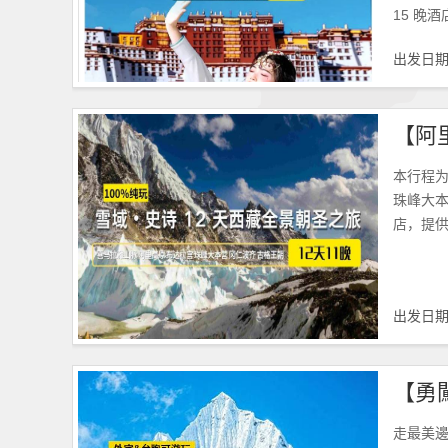
15 晚
出发日
【阿
本行程为
珠峰大
店，提
出发日
走最美