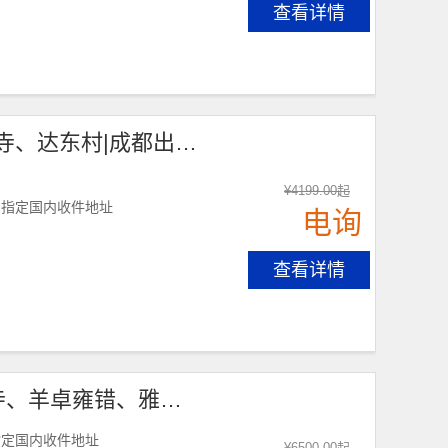
查看详情
【拉萨市区旅游观光4天】布达拉宫、大昭寺、色拉寺、达东村|成都出发，各地接团！
¥
4199.00
起
到指定国内收件地址
电询
查看详情
【拉萨+日喀则6天】布达拉宫、大昭寺、扎什伦布寺、羊卓雍错、雅鲁藏布|各地接团，成都出发！
指定国内收件地址
¥
6500.00
起