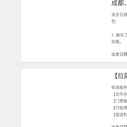
成都
该五日
色：
1. 融
风情。
出发日
标准服
【文件
【门票
【行程
【接送