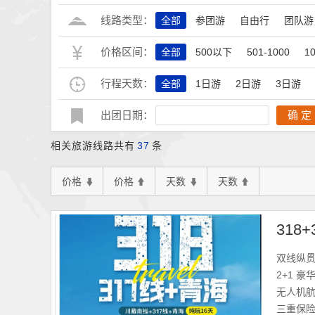
线路类型：
全部
参团游
自由行
团队游
价格区间：
全部
500以下
501-1000
1
行程天数：
全部
1日游
2日游
3日游
出团日期：
确 定
相关旅游线路共有
37
条
价格
价格
天数
天数
双线纵贯
2+1 
无人机航
三重保险