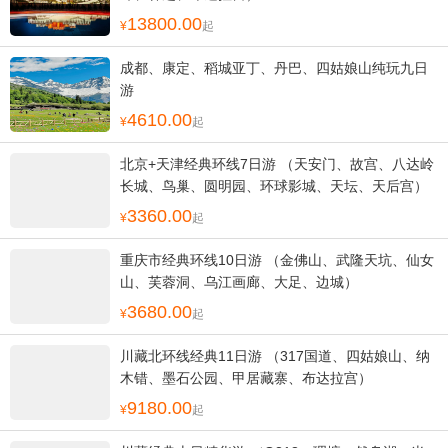
13800.00
起
成都、康定、稻城亚丁、丹巴、四姑娘山纯玩九日
游
4610.00
起
北京+天津经典环线7日游 （天安门、故宫、八达岭
长城、鸟巢、圆明园、环球影城、天坛、天后宫）
3360.00
起
重庆市经典环线10日游 （金佛山、武隆天坑、仙女
山、芙蓉洞、乌江画廊、大足、边城）
3680.00
起
川藏北环线经典11日游 （317国道、四姑娘山、纳
木错、墨石公园、甲居藏寨、布达拉宫）
9180.00
起