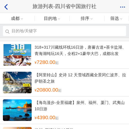
旅游列表-四川省中国旅行社
成都
目的地
排序
筛选
目的地/关键字
318+317川藏线环线16日游，唐蕃古道+茶卡盐湖、
青海湖纯玩16天，全程2+1豪华大巴，成都出发
7280.00
起
【阿里转山】史诗 12 天雪域西藏全景冈仁波齐、拉
萨朝圣之旅
20800.00
起
【海岛漫步-全景福建】泉州、福州、厦门、武夷山
10日游
4390.00
起