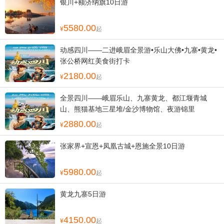
银川+额济纳旗10日游
5580.00
起
动感四川——二进峨眉全景游•乐山大佛•九寨•黄龙•
张公桥网红美食街打卡
2180.00
起
全景四川——峨眉乐山、九寨黄龙、都江堰青城
山、熊猫基地三星堆/金沙博物馆、夜游锦里
2880.00
起
张家界+宣恩+凤凰古城+恩施全景10日游
5980.00
起
黄龙九寨5日游
4150.00
起