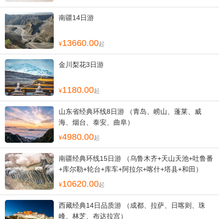
南疆14日游
13660.00
起
金川梨花3日游
1180.00
起
山东省经典环线8日游 （青岛、崂山、蓬莱、威
海、烟台、泰安、曲阜）
4980.00
起
南疆经典环线15日游 （乌鲁木齐+天山天池+吐鲁番
+库尔勒+轮台+库车+阿拉尔+喀什+塔县+和田）
10620.00
起
西藏经典14日品质游 （成都、拉萨、日喀则、珠
峰、林芝、布达拉宫）