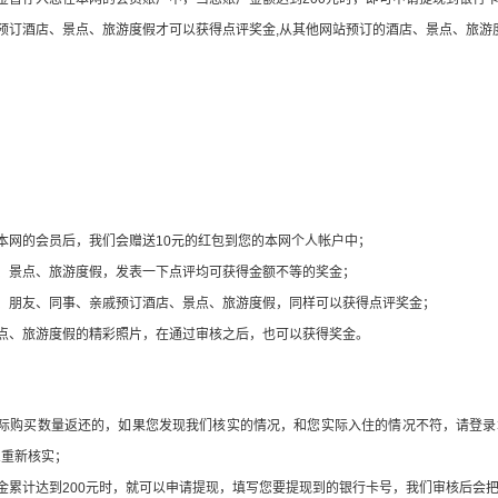
预订酒店、景点、旅游度假才可以获得点评奖金,从其他网站预订的酒店、景点、旅游
例，相同的房型和价格，在本网预订可以得到每晚最高68元的点评奖金，相当于在
本网的会员后，我们会赠送10元的红包到您的本网个人帐户中；
、景点、旅游度假，发表一下点评均可获得金额不等的奖金；
司、朋友、同事、亲戚预订酒店、景点、旅游度假，同样可以获得点评奖金；
点、旅游度假的精彩照片，在通过审核之后，也可以获得奖金。
际购买数量返还的，如果您发现我们核实的情况，和您实际入住的情况不符，请登录本
息重新核实；
金累计达到200元时，就可以申请提现，填写您要提现到的银行卡号，我们审核后会