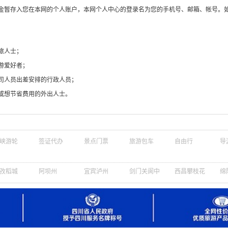
奖金暂存入您在本网的个人账户，本网个人中心的登录名为您的手机号、邮箱、帐号。
人群预订服务
旅人士；
游爱好者；
司人员出差安排的行政人员；
或想节省费用的外出人士。
峡游轮
签证代办
景点门票
旅游包车
自由行
导
孜稻城
阿坝州
宜宾泸州
剑门关阆中
西昌攀枝花
绵