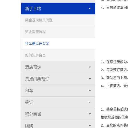
4、只有通过本网
新手上路
奖金返现相关问题
以广州花园酒店为
可以省136元。
奖金提现流程
什么是点评奖金
如何获得奖金
如何注册会员
1、在您注册成为
酒店预定
2、每次预订酒店
3、帮助您的上
景点门票预订
4、上传酒店、景
租车
奖金如何返还
签证
1、奖金是按照实
积分商城
根据您反馈的信
团购
2、当您的点评奖