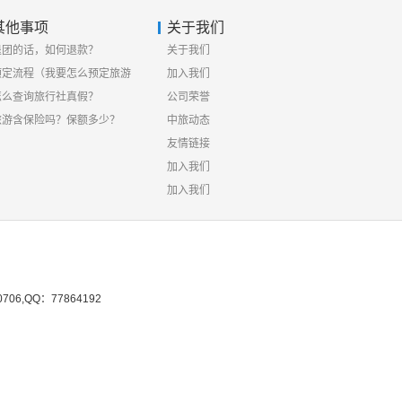
其他事项
关于我们
退团的话，如何退款？
关于我们
预定流程（我要怎么预定旅游
加入我们
线路）
怎么查询旅行社真假？
公司荣誉
旅游含保险吗？保额多少？
中旅动态
友情链接
加入我们
加入我们
0706,QQ：77864192