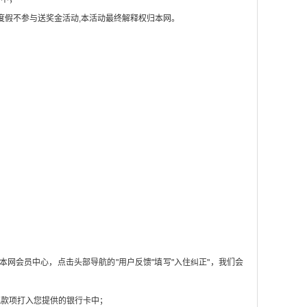
度假不参与送奖金活动,本活动最终解释权归本网。
优惠价格的基础上再优惠了68元，很实惠吧！如果您订了一间两晚就
网会员中心，点击头部导航的"用户反馈"填写"入住纠正"，我们会
把款项打入您提供的银行卡中；