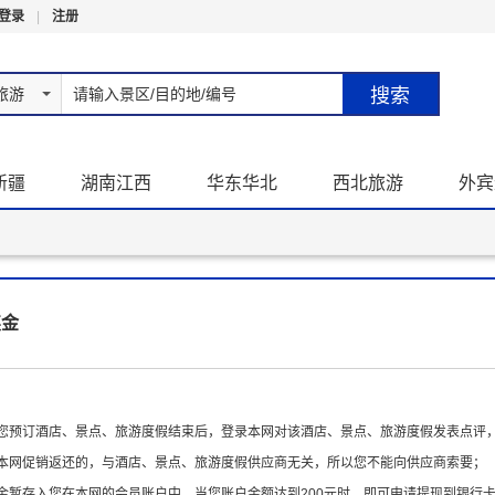
登录
|
注册
旅游
新疆
湖南江西
华东华北
西北旅游
外宾
奖金
指您预订酒店、景点、旅游度假结束后，登录本网对该酒店、景点、旅游度假发表点评
由本网促销返还的，与酒店、景点、旅游度假供应商无关，所以您不能向供应商索要；
金暂存入您在本网的会员账户中，当您账户金额达到200元时，即可申请提现到银行