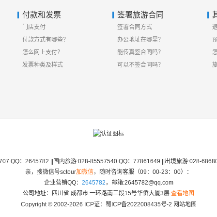
付款和发票
签署旅游合同
门店支付
签署合同方式
付款方式有哪些？
办公地址在哪里？
怎么网上支付？
能传真签合同吗？
发票种类及样式
可以不签合同吗？
07 QQ：2645782 ||国内旅游:028-85557540 QQ：77861649 ||出境旅游:028-6868
亲，搜微信号sctour
加微信
，随时咨询客服（09：00-23：00）：
企业营销QQ：
2645782
，邮箱:2645782@qq.com
公司地址：四川省.成都市.一环路南三段15号华侨大厦3层
查看地图
Copyright © 2002-2026 ICP证：
蜀ICP备2022008435号-2
网站地图