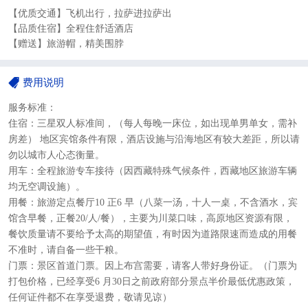
【优质交通】飞机出行，拉萨进拉萨出
【品质住宿】全程住舒适酒店
【赠送】旅游帽，精美围脖
费用说明
服务标准：
住
宿：三星双人标准间，（每人每晚一床位，如出现单男单女，需补
房差） 地区宾馆条件有限，酒店设施与沿海地区有较大差距，所以请
勿以城市人心态衡量。
用车：全程旅游专车接待（因西藏特殊气候条件，西藏地区旅游车辆
均无空调设施）。
用餐：
旅游定点餐厅10 正6 早（八菜一汤，十人一桌，不含酒水，宾
馆含早餐，正餐20/人/餐），
主要为川菜口味，高原地区资源有限
，
餐饮质量请不要给予太高的期望值，
有时因为道路限速而造成的用餐
不准时，请自备一些干粮。
门票：景区首道门票。因上布宫需要，请客人带好身份证。
（门票为
打包价格，已经享受6 月30日之前政府部分景点半价最低优惠政策，
任何证件都不在享受退费，敬请见谅）