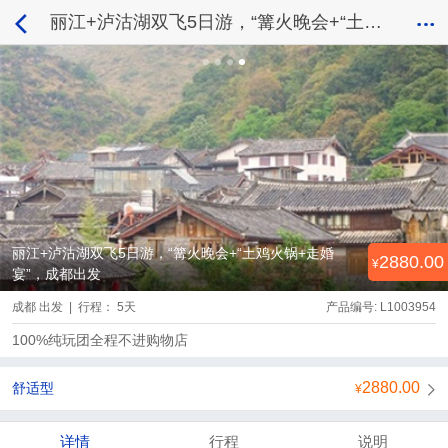
丽江+泸沽湖双飞5日游，“篝火晚会+“土鸡火锅+走婚宴”，成都出发
丽江+泸沽湖双飞5日游，“篝火晚会+“土鸡火锅+走婚
2880.00
宴”，成都出发
成都 出发 | 行程： 5天
产品编号: L1003954
100%纯玩团全程不进购物店
2880.00
舒适型
详情
行程
说明