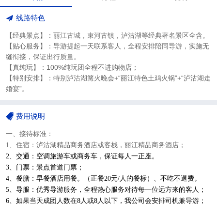
线路特色
【经典景点】：丽江古城，束河古镇，泸沽湖等经典著名景区全含。
【贴心服务】：导游提起一天联系客人，全程安排陪同导游，实施无
缝衔接，保证出行质量。
【真纯玩】：100%纯玩团全程不进购物店；
【特别安排】：特别泸沽湖篝火晚会+“丽江特色土鸡火锅”+“泸沽湖走
婚宴”。
费用说明
一、接待标准：
1
、住宿：泸沽湖精品商务酒店或客栈，丽江精品商务酒店；
2
、交通：空调旅游车或商务车，保证每人一正座。
3
、门票：景点首道门票；
4
、餐膳：早餐酒店用餐。（正餐20元/人的餐标）、不吃不退费。
5
、导服：优秀导游服务，全程热心服务对待每一位远方来的客人；
6
、如果当天成团人数在8人或8人以下，我公司会安排司机兼导游；