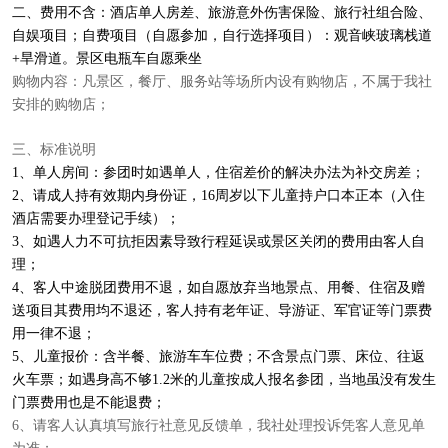
二、
费用不含：酒店单人房差、旅游意外伤害保险、旅行社组合险、
自娱项目；自费项目（自愿参加，自行选择项目）：观音峡玻璃栈道
+旱滑道。景区电瓶车自愿乘坐
购物内容：凡景区，餐厅、服务站等场所内设有购物店，不属于我社
安排的购物店；
三、
标准说明
1
、单人房间：参团时如遇单人，住宿差价的解决办法为补交房差；
2
、请成人持有效期内身份证，16周岁以下儿童持户口本正本（入住
酒店需要办理登记手续）；
3
、如遇人力不可抗拒因素导致行程延误或景区关闭的费用由客人自
理；
4
、客人中途脱团费用不退，如自愿放弃当地景点、用餐、住宿及赠
送项目其费用均不退还，客人持有老年证、导游证、军官证等门票费
用一律不退；
5
、儿童报价：含半餐、旅游车车位费；不含景点门票、床位、往返
火车票；如遇身高不够1.2米的儿童按成人报名参团，当地虽没有发生
门票费用也是不能退费；
6
、请客人认真填写旅行社意见反馈单，我社处理投诉凭客人意见单