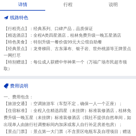
详情
行程
说明
线路特色
【行程亮点】：经典系列、口碑产品，品质保证
【精选酒店】：全程A类四星酒店，桂林免费升级一晚五星酒店
【特色美食】：特别升级一餐价值99元大公馆自助餐
【经典景点】：龙脊梯田、古东瀑布、银子岩、世外桃源等王牌景点
一网打尽
【特别赠送】：每位成人获赠中华神果一个（万福广场市民超市领
取）
费用说明
一、费用包含：
【旅游交通】：空调旅游车（车型不定，确保一人一个正座）；
【住宿标准】：全程入住精选四星（未挂牌）标准装修酒店，桂林免
费升级一晚五星（未挂牌）标准装修酒店（我社不提供自然单间，如
出现单人由旅行社调整标间内加床或客人自行补足房差包房）；
【景点门票】：景点第一大门票（不含景区电瓶车及自理项目；赠送