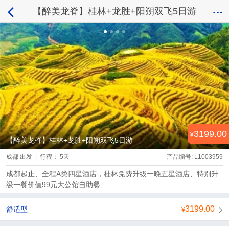
【醉美龙脊】桂林+龙胜+阳朔双飞5日游
3199.00
【醉美龙脊】桂林+龙胜+阳朔双飞5日游
成都 出发 | 行程： 5天
产品编号: L1003959
成都起止、全程A类四星酒店，桂林免费升级一晚五星酒店、特别升
级一餐价值99元大公馆自助餐
3199.00
舒适型