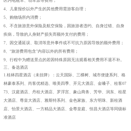
区内电瓶车、动车票等费用；
4、儿童报价以外产生的其他费用需游客自理；
5、购物场所内消费；
6、不含旅游意外保险及航空保险，因旅游者违
约、自身过错、自身
疾病，导
致的人身财产损失而额外支付的费用；
7、因交通延误、取消等意外事件或不可抗力原因导致的额外费用；
8、“旅游费用包含”内容以外的所有费用；
9、行程中为赠送景点的若因特殊原因无法观看相关费用不退不补。
三、备选酒店
1.桂林四星酒店（未挂牌）：云天国际、三棵树、城市便捷系列、格
林豪泰系列、尚客优精选、唯美四季、开元大酒店、金嗓子、桂客07
73、汉庭酒店、丹桂大酒店、罗浮宫、象山商务、芳华、润东、桂星
大酒店、尊皇大酒店、雅斯特系列、金色家族、东方明珠、新桂酒
店、怡景大酒店、一方精品大酒店、金尊皇庭、恒昌大酒店等同级标
准酒店