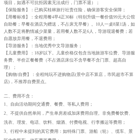
项目，如遇不可抗拒因素无法成行，门票不退）；
【保险服务】：已购买桂林旅行社责任险，确保游客安全保障；
【用餐标准】：全程用餐4早4正30标（特别升级一餐价值99元大公馆
自助餐；早餐在酒店为赠送，不占床无早餐）。10人一桌8菜1汤，如
人数不足将酌情减少菜量，若用餐人数不足6人，导游现退餐费；若
自愿放弃用餐，不退费用；
【导游服务】：当地优秀中文导游服务；
【儿童费用】：18岁以下。儿童价格仅包含当地旅游车位费、导游服
务费、半价正餐餐费（不占酒店床位不含早餐不含门票、超高自
理）；
【购物/自费】：全程纯玩不进购物店(景中店不算店，市民超市不算
店)，不推荐自费景点。
二、费用不含：
1、自由活动期间交通费、餐费、等私人费用；
2、不提供自然单间，产生单房差或加床费用自理。非免费餐饮费、
洗衣、理发、电话、饮料、烟酒、付费电视、行李搬运等费用；
3、行程中未提到的其它费用：如特殊门票、游船（轮）、缆车、景