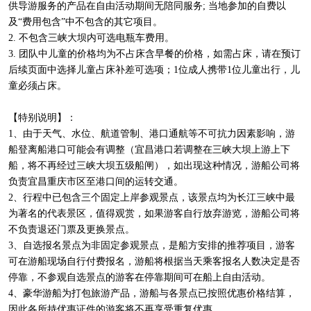
供导游服务的产品在自由活动期间无陪同服务; 当地参加的自费以
及“费用包含”中不包含的其它项目。
2. 不包含三峡大坝内可选电瓶车费用。
3. 团队中儿童的价格均为不占床含早餐的价格，如需占床，请在预订
后续页面中选择儿童占床补差可选项；1位成人携带1位儿童出行，儿
童必须占床。
【特别说明】：
1、由于天气、水位、航道管制、港口通航等不可抗力因素影响，游
船登离船港口可能会有调整（宜昌港口若调整在三峡大坝上游上下
船，将不再经过三峡大坝五级船闸），如出现这种情况，游船公司将
负责宜昌重庆市区至港口间的运转交通。
2、行程中已包含三个固定上岸参观景点，该景点均为长江三峡中最
为著名的代表景区，值得观赏，如果游客自行放弃游览，游船公司将
不负责退还门票及更换景点。
3、自选报名景点为非固定参观景点，是船方安排的推荐项目，游客
可在游船现场自行付费报名，游船将根据当天乘客报名人数决定是否
停靠，不参观自选景点的游客在停靠期间可在船上自由活动。
4、豪华游船为打包旅游产品，游船与各景点已按照优惠价格结算，
因此各所持优惠证件的游客将不再享受重复优惠。