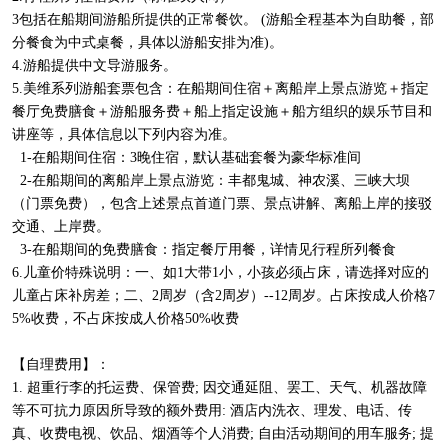
3
包括在船期间游船所提供的正常餐饮。 (游船全程基本为自助餐，部
分餐食为中式桌餐，具体以游船安排为准)。
4.
游船提供中文导游服务。
5.
美维系列游船套票包含：在船期间住宿＋离船岸上景点游览＋指定
餐厅免费膳食＋游船服务费＋船上指定设施＋船方组织的娱乐节目和
讲座等，具体信息以下列内容为准。
1-在船期间住宿：3晚住宿，默认基础套餐为豪华标准间
2-在船期间的离船岸上景点游览：丰都鬼城
、
神农溪、
三峡大坝
（门票免费），包含上述景点首道门票、景点讲解、离船上岸的接驳
交通、上岸费。
3-在船期间的免费膳食：指定餐厅用餐，详情见行程所列餐食
6.儿童价特殊说明：一、如1大带1小，小孩必须占床，请选择对应的
儿童占床补房差；二、2周岁（含2周岁）--12周岁。占床按成人价格7
5%收费，不占床按成人价格50%收费
【自理费用】：
1. 超重行李的托运费、保管费; 因交通延阻、罢工、天气、机器故障
等不可抗力原因所导致的额外费用: 酒店内洗衣、理发、电话、传
真、收费电视、饮品、烟酒等个人消费; 自由活动期间的用车服务; 提