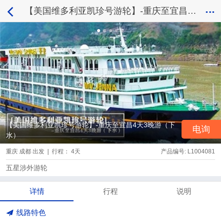
【美国维多利亚凯珍号游轮】-重庆至宜昌4天3晚游（下水）
【美国维多利亚凯珍号游轮】-重庆至宜昌4天3晚游（下
电询
水）
重庆 成都 出发 | 行程： 4天
产品编号: L1004081
五星涉外游轮
详情
行程
说明
线路特色