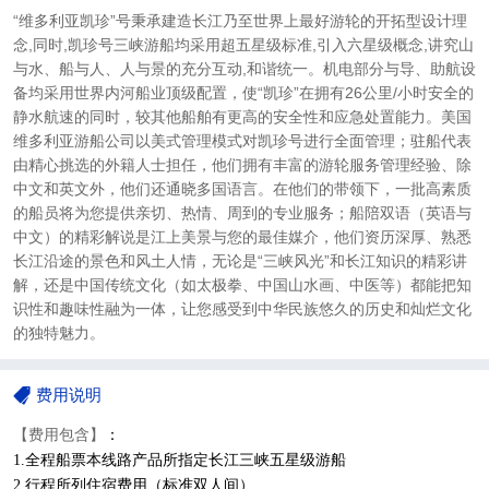
“维多利亚凯珍”号秉承建造长江乃至世界上最好游轮的开拓型设计理
念,同时,凯珍号三峡游船均采用超五星级标准,引入六星级概念,讲究山
与水、船与人、人与景的充分互动,和谐统一。机电部分与导、助航设
备均采用世界内河船业顶级配置，使“凯珍”在拥有26公里/小时安全的
静水航速的同时，较其他船舶有更高的安全性和应急处置能力。美国
维多利亚游船公司以美式管理模式对凯珍号进行全面管理；驻船代表
由精心挑选的外籍人士担任，他们拥有丰富的游轮服务管理经验、除
中文和英文外，他们还通晓多国语言。在他们的带领下，一批高素质
的船员将为您提供亲切、热情、周到的专业服务；船陪双语（英语与
中文）的精彩解说是江上美景与您的最佳媒介，他们资历深厚、熟悉
长江沿途的景色和风土人情，无论是“三峡风光”和长江知识的精彩讲
解，还是中国传统文化（如太极拳、中国山水画、中医等）都能把知
识性和趣味性融为一体，让您感受到中华民族悠久的历史和灿烂文化
的独特魅力。
费用说明
【费用包含】
：
1.全程船票本线路产品所指定长江三峡五星级游船
2.
行程所列住宿费用（
标准双人间
）