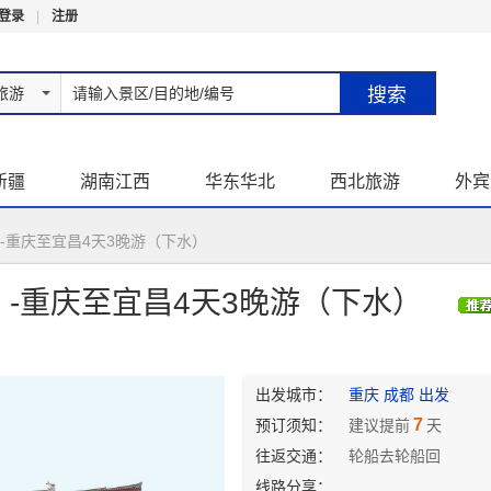
登录
|
注册
旅游
新疆
湖南江西
华东华北
西北旅游
外宾
-重庆至宜昌4天3晚游（下水）
】-重庆至宜昌4天3晚游（下水）
出发城市：
重庆 成都 出发
7
预订须知：
建议提前
天
往返交通：
轮船去轮船回
线路分享：