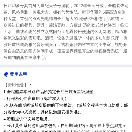
长江印象号其前身为世纪天子号游轮，2022年全面升级，全船装饰别
致、风格典雅、美观大方。拥有气势恢弘、雍容华丽的5层高透空旋
转大堂；首创的双观光电梯与长江超大的阳光甲板相连；品质纯正、
欧美进口的餐具、厨具；简洁宽敞、方便舒 适的欧式整体浴室；临江
面水、曲线玲珑的独立欧式阳台；配置轻松便捷的休闲网吧；精巧雅
致流光溢彩的雪茄吧、酒吧；设备先进视听一体的多功能娱乐厅；典
雅庄重格调高雅的音乐演奏厅；古朴娴雅内容丰富的图书室；视野开
阔自由适意的阳光休闲甲板；覆盖世界频道齐全的电视接受系统；服
务周到的桑拿按摩中心。
费用说明
【费用包含】
：
1.全程船票本线路产品所指定长江三峡五星级游船
2.
行程所列住宿费用（
标准双人间
）
3
包括在船期间游船所提供的正常餐饮。 (游船全程基本为自助餐，部
分餐食为中式桌餐，具体以游船安排为准)。
4.
游船提供中文导游服务。
5.
长江黄金系列游船套票包含：在船期间住宿＋离船岸上景点游览＋