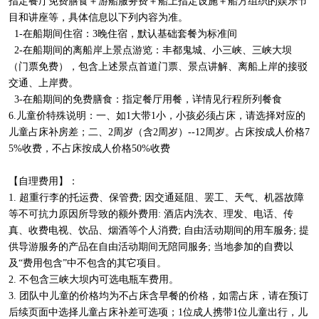
指定餐厅免费膳食＋游船服务费＋船上指定设施＋船方组织的娱乐节
目和讲座等，具体信息以下列内容为准。
1-在船期间住宿：3晚住宿，默认基础套餐为标准间
2-在船期间的离船岸上景点游览：丰都鬼城、小三峡、三峡大坝
（门票免费），包含上述景点首道门票、景点讲解、离船上岸的接驳
交通、上岸费。
3-在船期间的免费膳食：指定餐厅用餐，详情见行程所列餐食
6.儿童价特殊说明：一、如1大带1小，小孩必须占床，请选择对应的
儿童占床补房差；二、2周岁（含2周岁）--12周岁。占床按成人价格7
5%收费，不占床按成人价格50%收费
【自理费用】：
1. 超重行李的托运费、保管费; 因交通延阻、罢工、天气、机器故障
等不可抗力原因所导致的额外费用: 酒店内洗衣、理发、电话、传
真、收费电视、饮品、烟酒等个人消费; 自由活动期间的用车服务; 提
供导游服务的产品在自由活动期间无陪同服务; 当地参加的自费以
及“费用包含”中不包含的其它项目。
2. 不包含三峡大坝内可选电瓶车费用。
3. 团队中儿童的价格均为不占床含早餐的价格，如需占床，请在预订
后续页面中选择儿童占床补差可选项；1位成人携带1位儿童出行，儿