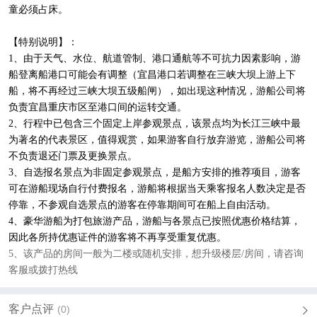
童必须占床。
【特别说明】：
1、由于天气、水位、航道管制、港口通航等不可抗力因素影响，游
船登离船港口可能会有调整（宜昌港口若调整在三峡大坝上游上下
船，将不再经过三峡大坝五级船闸），如出现这种情况，游船公司将
负责宜昌重庆市区至港口间的运转交通。
2、行程中已包含三个固定上岸参观景点，该景点均为长江三峡中最
为著名的代表景区，值得观赏，如果游客自行放弃游览，游船公司将
不负责退还门票及更换景点。
3、自选报名景点为非固定参观景点，是船方安排的推荐项目，游客
可在游船现场自行付费报名，游船将根据当天乘客报名人数决定是否
停靠，不参观自选景点的游客在停靠期间可在船上自由活动。
4、豪华游船为打包旅游产品，游船与各景点已按照优惠价格结算，
因此各所持优惠证件的游客将不再享受重复优惠。
5、该产品的房间一般为
二楼或随机安排，
想升级楼层/房间
，请咨询
客服或拨打热线
客户点评
(0)