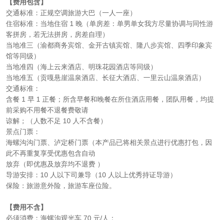
【费用包含】
交通标准：正规空调旅游大巴（一人一座）
住宿标准：
当地住宿 1 晚（单房差：单男单女我方尽量协调与同性游
客拼房，若无法拼房，房差自理）
当地准三（渝都商务宾馆、金开古镇宾馆、隆八步宾馆、四季印象宾
馆等同级）
当地准四（海上云来酒店、明珠花园酒店等同级）
当地准五（贡嘎悬崖温泉酒店、长征大酒店、一里云山温泉酒店）
交通标准
：
含餐 1 早 1 正餐；所含早餐和晚餐在所住酒店用餐，团队用餐，均提
前采购不用餐不退餐费敬请
谅解；（人数不足 10 人不含餐）
景点门票：
海螺沟沟门票、泸定桥门票（本产品已将相关景点进行优惠打包，因
此不再重复享受优惠包含自动
放弃（即优惠及放弃均不退费 ）
导游安排：10 人以下司兼导（10 人以上优秀持证导游）
保险：旅游意外险，旅游车座位险。
【费用不含】
必须消费：海螺沟观光车 70 元/人；