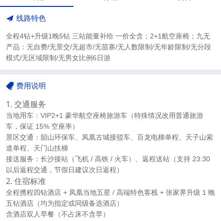
线路特色
全程4钻+升级1晚5钻 三站能量补给 一价全含；2+1航空座椅；九无
产品：无自费/无景交/无超市/无苗寨/无人数限制/无年龄限制/无分段
模式/无区域限制/无男女比例6日游
费用说明
1. 交通服务
当地用车：VIP2+1 豪华航空座椅旅游车（特殊情况改用普通旅游
车，保证 15% 空座率）
景区交通：韶山环保车、凤凰古城接驳车、百龙电梯单程、天子山索
道单程、天门山扶梯
接送服务：长沙接站（飞机 / 高铁 / 火车）、返程送站（支持 23:30
以后返程交通，节假日建议次日返程）
2. 住宿标准
全程携程四钻酒店 + 凤凰当地五星 / 高端特色客栈 + 张家界升级 1 晚
五钻酒店（均为指定或同级备选酒店）
含酒店双人早餐（不占床不含早）