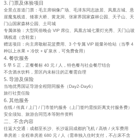
3. 门票及体验项目
全景点首道门票：毛主席铜像广场、毛泽东同志故居、凤凰古城、悬
崖魔鬼栈道、矮寨大桥、黄龙洞、张家界国家森林公园、天子山、天
门山国家森林公园、土司城
专属体验：大型民俗晚会 VIP 席位、凤凰古城七重灯光秀、天门山玻
璃栈道（含鞋套）
赠送项目：向主席敬献花篮费用、3 个专属 VIP 能量补给站（当季 4
种以上水果 + 冷饮 + 矿泉水，可免费食用）
4. 餐饮服务
5 早 5 正，正餐餐标 40 元 / 人，特色餐与社会餐厅结合
不含酒水饮料，景区内未标注的正餐需自理
5. 导游及保险
当地优秀国证导游全程陪同服务（Day2-Day6）
旅行社责任险
6. 其他服务
在线 / 传真 / 上门 / 门市签约服务（上门签约需按距离支付服务费）
安全须知、旅游合同范本等附件资料
二、不含内容
往返大交通：成都至长沙、长沙返回成都的飞机 / 高铁 / 火车费用
单房差：全程单房差 680 元 / 人（需单独入住时支付，不占床不含