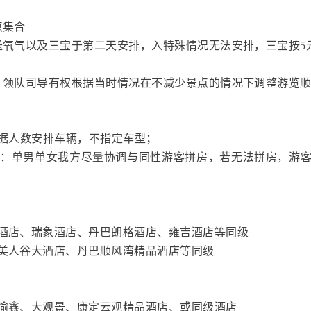
点集合
送氧气以及三宝于第二天安排，入特殊情况无法安排，三宝按5
，领队司导有权根据当时情况在不减少景点的情况下调整游览
程根据人数安排车辆，不指定车型；
房差：单男单女我方尽量协调与同性游客拼房，若无法拼房，游
酒店、瑞象酒店、丹巴朗格酒店、雍吉酒店等同级
、美人谷大酒店、丹巴顺风湾精品酒店等同级
渝鑫、大观景、康定云观精品酒店、或同级酒店