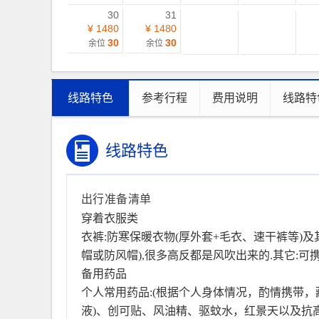
30
31
¥ 1480
¥ 1480
30
30
余位
余位
线路特色
参考行程
费用说明
线路特
线路特色
出行准备清单
穿着衣服类
衣裤:防寒保暖衣物(厚外套+毛衣、速干裤等)
帽或防风帽),很多高反都是风吹出来的.其它:
备用药品
个人常用药品:(根据个人身体情况，酌情携带
液)、创可贴、风油精、驱蚊水，红景天以及抗