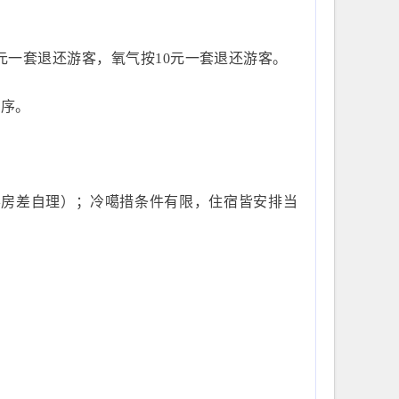
元一套退还游客，氧气按10元一套退还游客。
顺序。
客房差自理）；冷噶措条件有限，住宿皆安排当