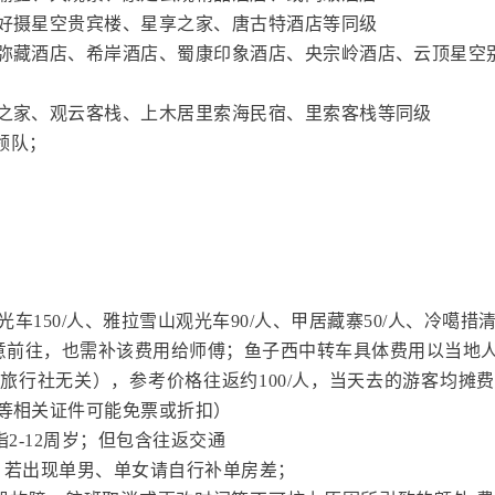
好摄星空贵宾楼、星享之家、唐古特酒店等同级
弥藏酒店、希岸酒店、蜀康印象酒店、央宗岭酒店、云顶星空
之家、观云客栈、上木居里索海民宿、里索客栈等同级
领队；
车150/人、雅拉雪山观光车90/人、甲居藏寨50/人、冷噶措清洁
如愿意前往，也需补该费用给师傅；鱼子西中转车具体费用以当
旅行社无关），参考价格往返约100/人，当天去的游客均摊
等相关证件可能免票或折扣）
2-12周岁；但包含往返交通
，若出现单男、单女请自行补单房差；