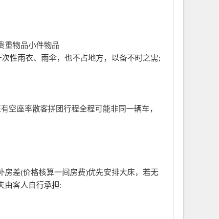
贵重物品小件物品
带一次性雨衣、雨伞，也不占地方，以备不时之需;
保证有空座率散客拼团行程全程可能非同一辆车，
房差(价格核算一间房费)优先安排大床，若无
失由客人自行承担: