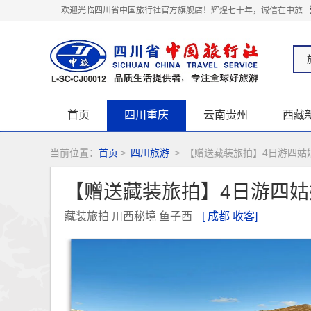
欢迎光临四川省中国旅行社官方旗舰店！辉煌七十年，诚信在中旅
首页
四川重庆
云南贵州
西藏
关于我们
当前位置：
首页
>
四川旅游
>
【赠送藏装旅拍】4日游四姑
【赠送藏装旅拍】4日游四
藏装旅拍 川西秘境 鱼子西
[ 成都 收客]