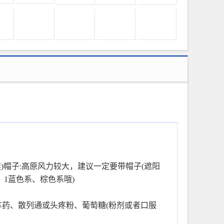
)帽子:高原风力较大，建议一定要带帽子(遮阳
、1蓝色系、棕色系哦)
车药、散列通或头疼粉、葡萄糖(粉剂或者口服