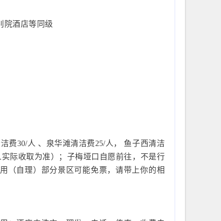
别院酒店等同级
费30/人 、泉华滩清洁费25/人， 鱼子西清洁
地人实际收取为准）；子梅垭口自愿前往，不是行
费用（自理）部分景区可能免票，请带上你的相