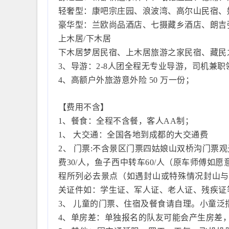
轻奢型：康吧宗庄园、浪波湾、高尔山民宿、
豪华型：兰欧尚品酒店、七摄藏乡酒店、朗吉
上木居/下木居
下木居梦居民宿、上木居旅游之家民宿、藏民
3、导游：2-8人团全程无专业导游，司机兼职
4、高额户外旅游意外险 50 万一份；
【费用不含】
1、餐食：全程不含餐，客人AA制；
1、 大交通：全国各地到成都的大交通费
2、 门票:不含景区门票四姑娘山双桥沟门票观光
费30/人，鱼子西中转车60/人（原车师傅
程所列必去景点（如遇封山或特殊情况封山与
关证件如：学生证、军人证、老人证、残疾证
3、 儿童的门票、住宿及餐食请自理。小童泛指
4、单房差：单独报名的队友可能会产生房差