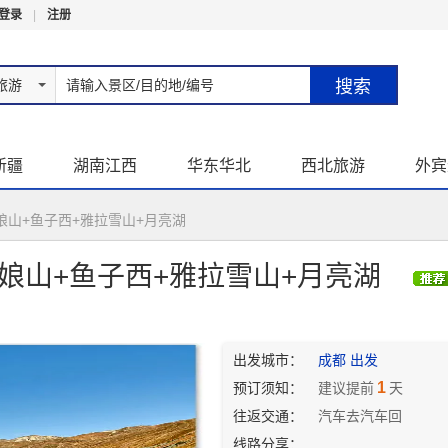
登录
|
注册
旅游
新疆
湖南江西
华东华北
西北旅游
外宾
娘山+鱼子西+雅拉雪山+月亮湖
姑娘山+鱼子西+雅拉雪山+月亮湖
出发城市：
成都 出发
1
预订须知：
建议提前
天
往返交通：
汽车去汽车回
线路分享：