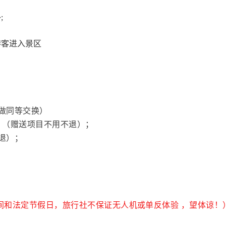
;
游客进入景区
做同等交换）
）（赠送项目不用不退）；
退）；
.31期间和法定节假日，旅行社不保证无人机或单反体验 ，望体谅！