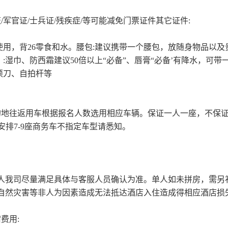
/军官证/士兵证/残疾症/等可能减免门票证件其它证件:
使用，背26零食和水。腰包:建议携带一个腰包，放随身物品以及
:湿巾、防西霜建议50倍以上“必备”、唇膏“必备’有降水，可
须刀、自拍杆等
至目的地往返用车根据报名人数选用相应车辆。保证一人一座，不
上安排7-9座商务车不指定车型请悉知。
人我司尽量满足具体与客服人员确认为准。单人如未拼房，需另补
自然灾害等非人为因素造成无法抵达酒店入住造成得相应酒店损
费用: