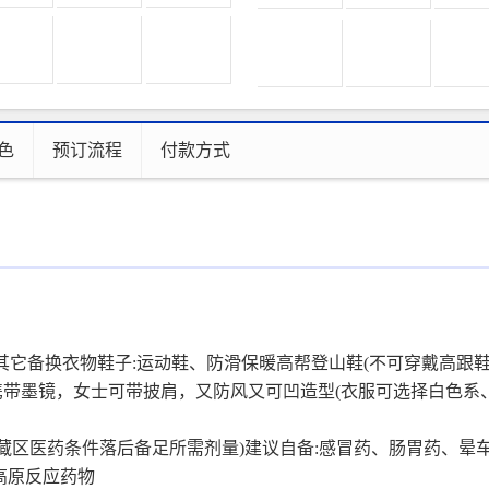
色
预订流程
付款方式
及其它备换衣物鞋子:运动鞋、防滑保暖高帮登山鞋(不可穿戴高跟鞋
可携带墨镜，女士可带披肩，又防风又可凹造型(衣服可选择白色系
，藏区医药条件落后备足所需剂量)建议自备:感冒药、肠胃药、晕
高原反应药物