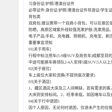
习身份证/护照/港澳台证件
必带证件:身份证/护照/港澳台证件导游证/学生证
背包类
双肩包:建议携带一个双肩小背包，可以在景区
防晒，高原区域紫外线较强洗漱护肤:洗漱用品、
电子产品:手机、充电器、照相机、充电宝、剃
重要事宜须知
01[关于用车]
行程中标注用车(5-9座SUV及商务车)成都
中途可能换车换领队2-4人安排5座SUV;5人以
02[关于座位]
车上座位大家轮流换(不提供座次要求)
03[关于酒店]
1、藏区酒店大床及三人间稀缺，若有需求的客
大床则安排标间。2、旺季来临，如因堵车以及
04[关于行中退团1
因个人原因，无论何时退团，仅退未产生的住宿