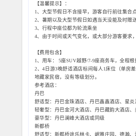
【温馨提示】：
1、大型节假日不含接早，游客自行前往集合
2、暑期以及大型节假日如遇当天没能及时赠
3、行程中座位都为轮流乘坐
4、由于时间或天气变化，或大部分游客要求
【费用包含】
1、用车： 5座SUV越野/7-9座商务车，全
2、4日游3晚舒适酒店标间每人1床位（单
地藏家民宿，没有等级划分。
参考酒店：
丹巴
舒适型：丹巴金珠酒店、丹巴鑫鑫酒店、星炎
轻奢型：丹巴金河大酒店、丹巴藏韵大酒店
豪华型：丹巴澜峰大酒店或同级
新都桥
舒适型：新都桥途乐林卡、岷雅庄园、德瀚、