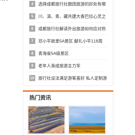
选择成都旅行社跟团旅游的好处有哪
4
些？
川、滇、青、藏共建大香巴拉心灵之
5
旅
成都旅行社解读外出旅游如何应对热
6
带雨
邓小平故里5A景区 献礼小平118周
7
青海省5A级景区
8
老年人渐成旅游主力军
9
旅行社设法满足游客喜好 私人定制游
10
悄
热门资讯