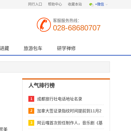
同行入口
帮助中心
收藏本站
+微信
客服服务热线：
028-68680707
进藏
旅游包车
研学禅修
人气排行榜
成都旅行社电话地址名录
1
加拿大签证录指纹时间提前到11月2
2
日
阿云嘎首次担任制作人，音乐剧《基
3
督山
赏美