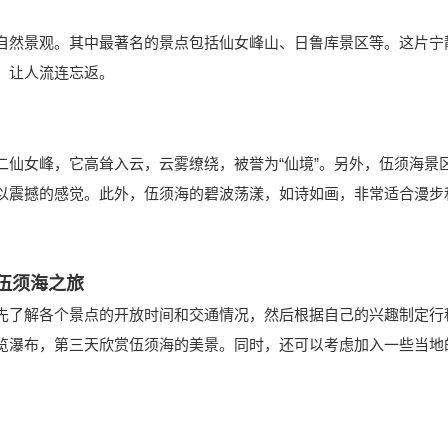
然景观。其中最著名的景点包括仙女峰山、日鲁库景区等。这片宁
，让人流连忘返。
女峰，它高耸入云，云雾缭绕，被誉为“仙境”。另外，伍须海景
以震撼的感觉。此外，伍须海的碧波荡漾，如诗如画，非常适合漫步
伍须海之旅
了解各个景点的开放时间和交通情况，然后根据自己的兴趣制定行
览瀑布，第三天欣赏伍须海的美景。同时，还可以考虑加入一些当地