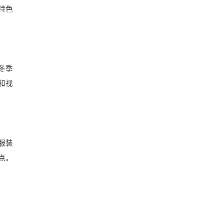
特色
冬季
和视
服装
点。