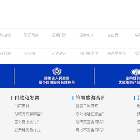
峡游轮
签证代办
景点门票
旅游包车
自由行
导
孜稻城
阿坝州
宜宾泸州
剑门关阆中
西昌攀枝花
绵
付款和发票
签署旅游合同
门店支付
签署合同方式
付款方式有哪些？
办公地址在哪里？
怎么网上支付？
能传真签合同吗？
发票种类及样式
可以不签合同吗？