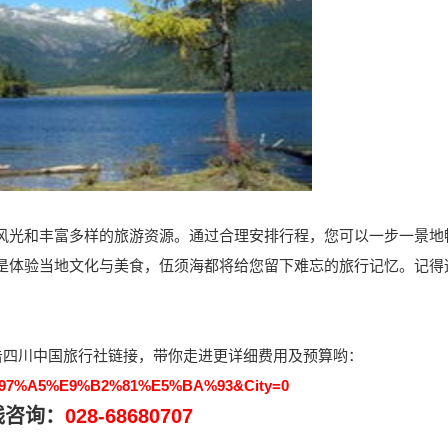
光和丰富多样的旅游资源。通过合理安排行程，您可以一步一景地
是体验当地文化与美食，伍须海都将给您留下难忘的旅行记忆。记得
四川中国旅行社链接，带你走进更详细费用及预算哟：
%E6%97%A5%E9%B2%81%E5%BA%93&City=0
线咨询：
028-68680707