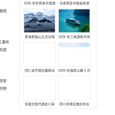
2026 年外宾来华旅游
马来西亚中国省亲游
热度攀升
静而
青海黑独山正式对境
2026 年三峡游轮市场
区瀑布
外游客开放
火热
和放
冈仁波齐景区最新动
2026 年独库公路 6 月
态
1 日正式通车
程安
的特
多国文旅代表赴川采
四川多景区推出毕业
风 深化国际文旅合作
季文旅福利