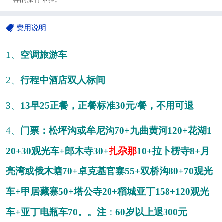
费用说明
1、
空调旅游车
2、
行程中酒店双人标间
3、
13早25正餐，正餐标准30元/餐，不用可退
4、
门票：松坪沟或牟尼沟
70+九曲黄河120+花湖1
20+30观光车+郎木寺30+
扎尕那
10+拉卜楞寺8+月
亮湾或俄木塘70+卓克基官寨55+双桥沟80+70观光
车+甲居藏寨50+塔公寺20+稻城亚丁158+120观光
车+亚丁电瓶车70。。注：60岁以上退300元