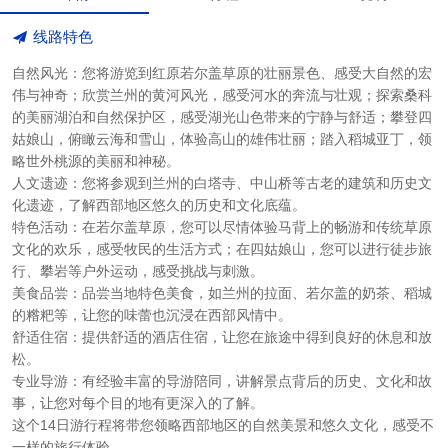
线路特色
自然风光：您将游览到红原若尔盖草原的壮丽景色、感受大自然的宏
伟与神奇；欣赏兰州的黄河风光，感受河水的奔流与壮观；探索桑科
的美丽湖泊和自然保护区，感受湖光山色带来的宁静与舒适；攀登四
姑娘山，俯瞰云海和雪山，体验高山的雄伟壮丽；踏入稻城亚丁，领
略世外桃源的美丽和神秘。
人文遗迹：您将参观到兰州的白塔寺、中山桥等古老的建筑和历史文
化遗迹，了解西部地区悠久的历史和文化底蕴。
特色活动：在若尔盖草原，您可以尽情体验马背上的畅游和传统草原
文化的欢乐，感受牧民的生活方式；在四姑娘山，您可以进行徒步旅
行、攀岩等户外运动，感受挑战与刺激。
美食品尝：品尝当地特色美食，如兰州的拉面、若尔盖的奶茶、稻城
的糌粑等，让您的味蕾也沉浸在西部风情中。
舒适住宿：提供舒适的酒店住宿，让您在旅途中得到良好的休息和放
松。
专业导游：有经验丰富的导游陪同，讲解景点背后的历史、文化和故
事，让您对每个目的地有更深入的了解。
这个14日游行程将带您领略西部地区的自然美景和悠久文化，感受不
一样的旅行体验。